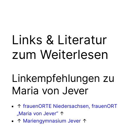
Zum
Menü
Inhalt
springen
Links & Literatur
zum Weiterlesen
Linkempfehlungen zu
Maria von Jever
↑
frauenORTE Niedersachsen, frauenORT
„Maria von Jever“
↑
↑
Mariengymnasium Jever
↑